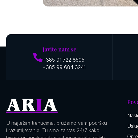
Javite nam se
+385 91 722 8595
+385 99 684 3241
Pov
Nasl
U najtežim trenucima, pružamo vam podršku
Uslu
i razumijevanje. Tu smo za vas 24/7 kako
Opr
bismo osigurali dostojanstven ispraćaj vaših