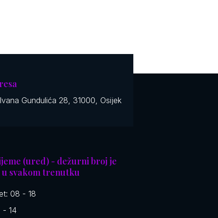
resa
 Ivana Gundulića 28, 31000, Osijek
jeme (ured) - dežurni broj je
 u svakom trenutku
et: 08 - 18
 - 14