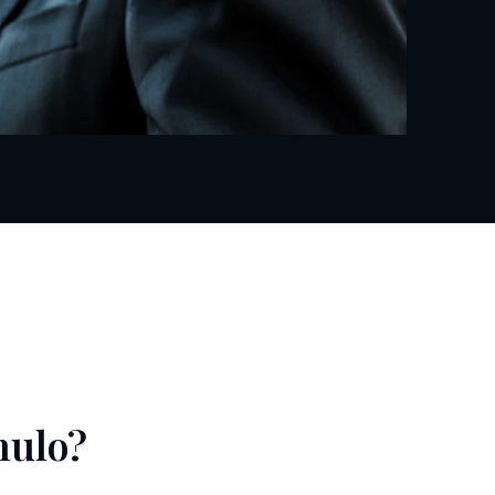
nulo?