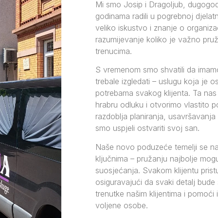
Mi smo Josip i Dragoljub, dugogodišn
godinama radili u pogrebnoj djelatn
veliko iskustvo i znanje o organizac
razumijevanje koliko je važno pruži
trenucima.
S vremenom smo shvatili da imamo
trebale izgledati – uslugu koja je o
potrebama svakog klijenta. Ta nas
hrabru odluku i otvorimo vlastit
razdoblja planiranja, usavršavanja
smo uspjeli ostvariti svoj san.
Naše novo poduzeće temelji se na 
ključnima – pružanju najbolje mog
suosjećanja. Svakom klijentu pris
osiguravajući da svaki detalj bude
trenutke našim klijentima i pomoći
voljene osobe.