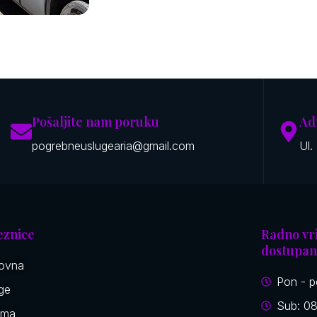
Pošaljite nam poruku
Ad
pogrebneuslugearia@gmail.com
Ul.
eznice
Radno vri
dostupan
ovna
Pon - p
ge
Sub: 08
ema