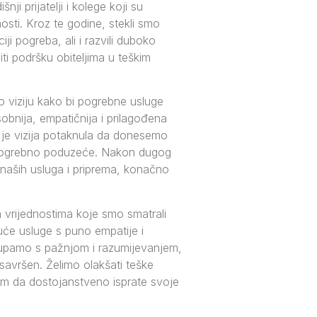
ji prijatelji i kolege koji su
osti. Kroz te godine, stekli smo
iji pogreba, ali i razvili duboko
ti podršku obiteljima u teškim
 viziju kako bi pogrebne usluge
sobnija, empatičnija i prilagođena
 je vizija potaknula da donesemo
o pogrebno poduzeće. Nakon dugog
 naših usluga i priprema, konačno
vrijednostima koje smo smatrali
uće usluge s puno empatije i
tupamo s pažnjom i razumijevanjem,
 savršen. Želimo olakšati teške
 im da dostojanstveno isprate svoje