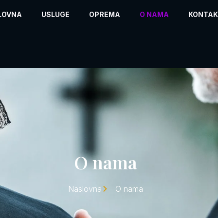
LOVNA
USLUGE
OPREMA
O NAMA
KONTA
O nama
Naslovna
O nama