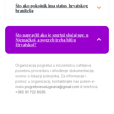
Što ako pokojnik ima status hrvatskog
branitelja
Što napraviti ako je smrtni slučaj npr. u
Njemačkoj, a pogreb treba biti u
Hrvatskoj?
Organizacija pogreba u inozemstvu zahtijeva
posebnu proceduru i ishođenje dokumentacije,
ovisno o lokaciji pokojnika. Za informacije i
pomoć u organizaciji, kontaktirajte nas putem e-
maila
pogrebneuslugearia@gmail.com
ili telefona
+385 91 722 8595.