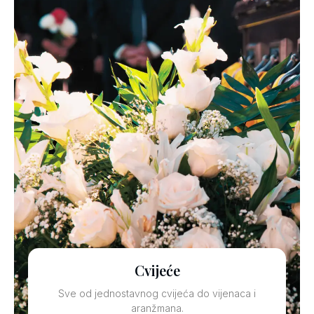
Cvijeće
Sve od jednostavnog cvijeća do vijenaca i
aranžmana.