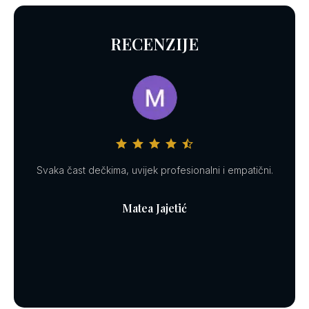
RECENZIJE
Svaka čast dečkima, uvijek profesionalni i empatični.
Djel
inf
znači
Matea Jajetić