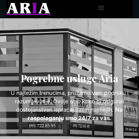
Pogrebne usluge Aria
U najtežim trenucima, pružamo vam podršku i
razumijevanje. Ovdje smo kako bi osigurali
dostojanstven ispraćaj vaših najmilijih.
Na
raspolaganju smo 24/7 za vas.