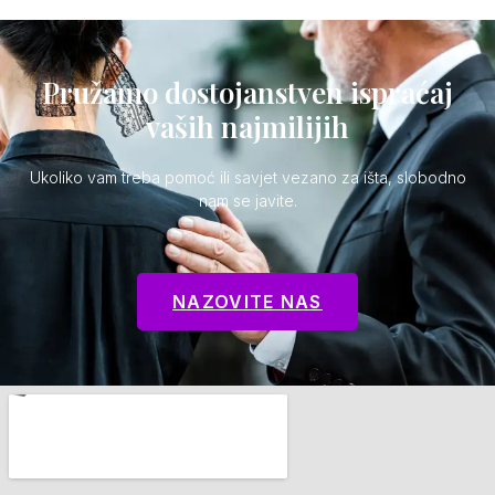
Pružamo dostojanstven ispraćaj
vaših najmilijih
Ukoliko vam treba pomoć ili savjet vezano za išta, slobodno
nam se javite.
NAZOVITE NAS