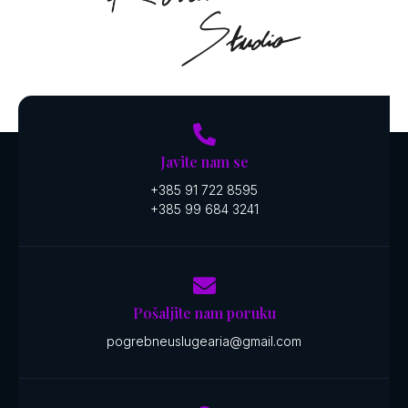
Javite nam se
+385 91 722 8595
+385 99 684 3241
Pošaljite nam poruku
pogrebneuslugearia@gmail.com